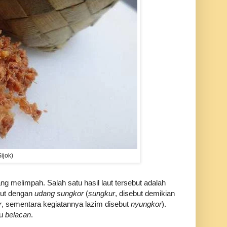
ijok)
ng melimpah. Salah satu hasil laut tersebut adalah
but dengan
udang sungkor
(
sungkur
, disebut demikian
r
, sementara kegiatannya lazim disebut
nyungkor
).
au
belacan
.